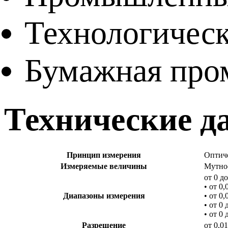
Технологическ
Бумажная про
Технические д
Принцип измерения
Оптиче
Измеряемые величины
Мутнос
от 0 д
• от 0
Диапазоны измерения
• от 0
• от 0
• от 0
Разрешение
от 0,0