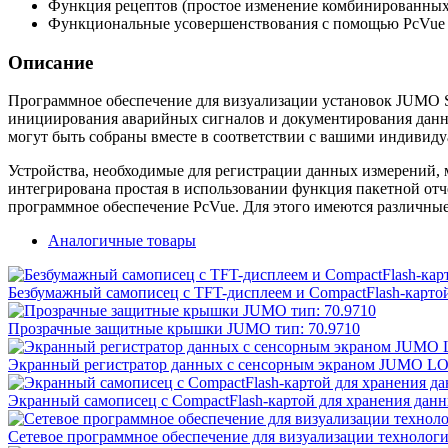
Функция рецептов (простое изменение комбинированных
Функциональные усовершенствования с помощью PcVue
Описание
Программное обеспечение для визуализации установок JUMO S
инициирования аварийных сигналов и документирования данн
могут быть собраны вместе в соответствии с вашими индивид
Устройства, необходимые для регистрации данных измерений,
интегрирована простая в использовании функция пакетной отч
программное обеспечение PcVue. Для этого имеются различны
Аналогичные товары
Безбумажный самописец с TFT-дисплеем и CompactFlash-кар
Прозрачные защитные крышки JUMO тип: 70.9710
Экранный регистратор данных с сенсорным экраном JUMO L
Экранный самописец с CompactFlash-картой для хранения д
Сетевое программное обеспечение для визуализации технолог