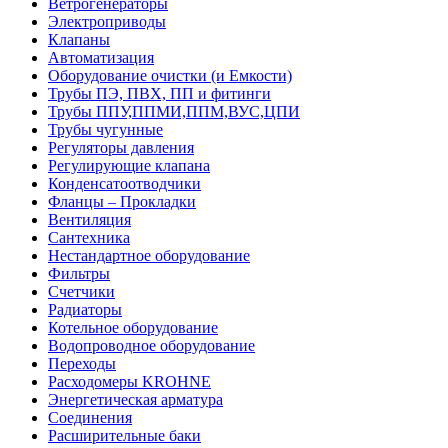
Ветрогенераторы
Электроприводы
Клапаны
Автоматизация
Оборудование очистки (и Емкости)
Трубы ПЭ, ПВХ, ПП и фитинги
Трубы ППУ,ППМИ,ППМ,ВУС,ЦПИ
Трубы чугунные
Регуляторы давления
Регулирующие клапана
Конденсатоотводчики
Фланцы – Прокладки
Вентиляция
Сантехника
Нестандартное оборудование
Фильтры
Счетчики
Радиаторы
Котельное оборудование
Водопроводное оборудование
Переходы
Расходомеры KROHNE
Энергетическая арматура
Соединения
Расширительные баки