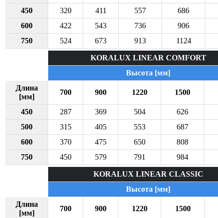
450
320
411
557
686
600
422
543
736
906
750
524
673
913
1124
KORALUX LINEAR COMFORT
Высота [мм]
Длина
700
900
1220
1500
[мм]
450
287
369
504
626
500
315
405
553
687
600
370
475
650
808
750
450
579
791
984
KORALUX LINEAR CLASSIC
Высота [мм]
Длина
700
900
1220
1500
[мм]