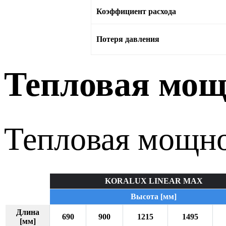
Коэффициент расхода
Потеря давления
Тепловая мощ
Тепловая мощно
KORALUX LINEAR MAX
Высота [мм]
Длина
690
900
1215
1495
[мм]