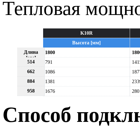
Тепловая мощно
K10R
Высота [мм]
Длина
1800
180
[мм]
514
791
141
662
1086
187
884
1381
233
958
1676
280
Способ подкл