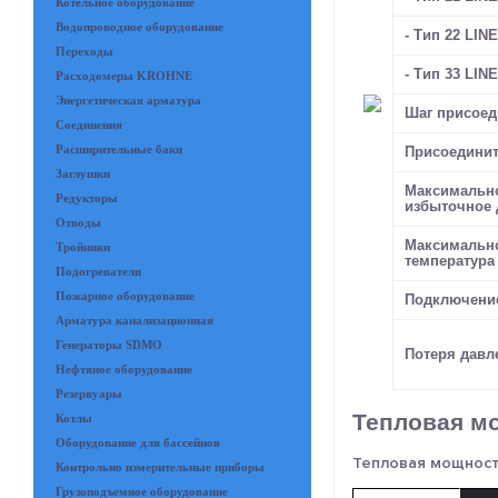
Котельное оборудование
Водопроводное оборудование
- Тип 22 LIN
Переходы
- Тип 33 LIN
Расходомеры KROHNE
Энергетическая арматура
Шаг присое
Соединения
Расширительные баки
Присоединит
Заглушки
Максимально
Редукторы
избыточное 
Отводы
Максимально
Тройники
температура 
Подогреватели
Пожарное оборудование
Подключение
Арматура канализационная
Генераторы SDMO
Потеря давл
Нефтяное оборудование
Резервуары
Тепловая мо
Котлы
Оборудование для бассейнов
Тепловая мощность
Контрольно измерительные приборы
Грузоподъемное оборудование