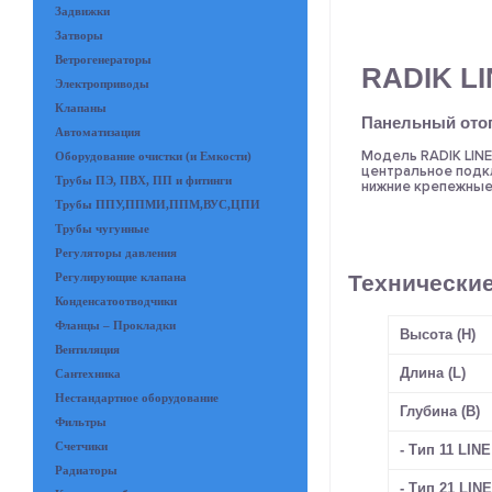
Задвижки
Затворы
Ветрогенераторы
RADIK L
Электроприводы
Клапаны
Панельный ото
Автоматизация
Модель RADIK LINE
Оборудование очистки (и Емкости)
центральное подкл
Трубы ПЭ, ПВХ, ПП и фитинги
нижние крепежные 
Трубы ППУ,ППМИ,ППМ,ВУС,ЦПИ
Трубы чугунные
Регуляторы давления
Технически
Регулирующие клапана
Конденсатоотводчики
Фланцы – Прокладки
Высота (H)
Вентиляция
Длина (L)
Сантехника
Нестандартное оборудование
Глубина (B)
Фильтры
Счетчики
- Тип 11 LIN
Радиаторы
- Тип 21 LIN