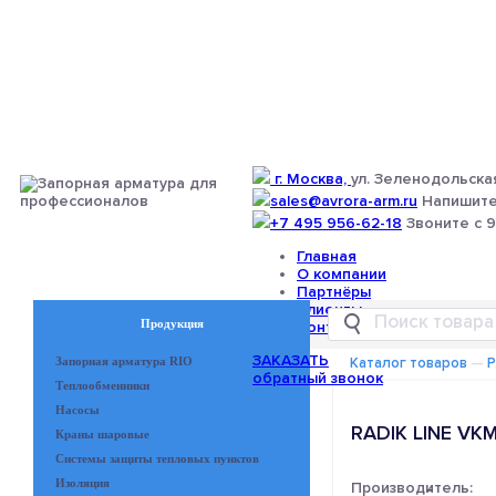
г. Москва,
ул. Зеленодольская
sales@avrora-arm.ru
Напишите
+7 495 956-62-18
Звоните с 9
Главная
О компании
Партнёры
Клиенты
Продукция
Контакты
ЗАКАЗАТЬ
Запорная арматура RIO
Каталог товаров
—
Р
обратный звонок
Теплообменники
Насосы
RADIK LINE VK
Краны шаровые
Системы защиты тепловых пунктов
Изоляция
Производитель:
-