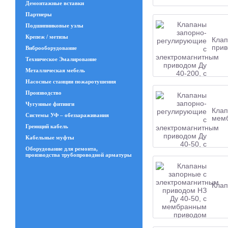
Демонтажные вставки
Партнеры
Подшипниковые узлы
Крепеж / метизы
Клап
при
Виброоборудование
Техническое Эмалирование
Металлическая мебель
Насосные станции пожаротушения
Производство
Чугунные фитинги
Клап
Системы УФ – обеззараживания
мем
Греющий кабель
Кабельные муфты
Оборудование для ремонта,
производства трубопроводной арматуры
Клап