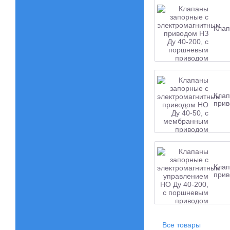
Клап
Клап
при
Клап
при
Все товары