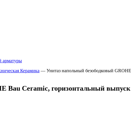
й арматуры
хническая Керамика
—
Унитаз напольный безободковый GROHE B
Bau Ceramic, горизонтальный выпуск (б