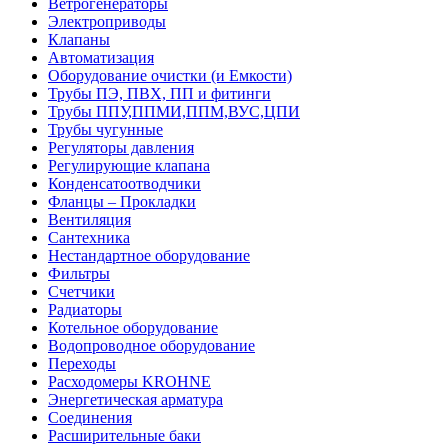
Ветрогенераторы
Электроприводы
Клапаны
Автоматизация
Оборудование очистки (и Емкости)
Трубы ПЭ, ПВХ, ПП и фитинги
Трубы ППУ,ППМИ,ППМ,ВУС,ЦПИ
Трубы чугунные
Регуляторы давления
Регулирующие клапана
Конденсатоотводчики
Фланцы – Прокладки
Вентиляция
Сантехника
Нестандартное оборудование
Фильтры
Счетчики
Радиаторы
Котельное оборудование
Водопроводное оборудование
Переходы
Расходомеры KROHNE
Энергетическая арматура
Соединения
Расширительные баки