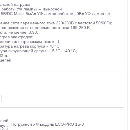
льной нагрузке
я работы УФ лампы/ – выносной
. 5В/DC Макс. 5мА= УФ лампа работает, 0В= УФ лампа не
ние сети переменного тока 220/230В с частотой 50/60Гц;
напряжения сети переменного тока 199-250 В;
и, не менее, 0,98;
грев электродов;
жения электрическим током - I;
атура нагрева корпуса - 70 °С;
ура окружающей среды - 15 °С- +40 °С;
2 кг.
 цепей
Погружной УФ модуль ECO-PRO 1S-3