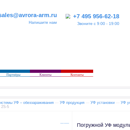
sales@avrora-arm.ru
+7 495 956-62-18
Напишите нам
Звоните с 9:00 - 19:00
Партнёры
Клиенты
Контакты
истемы УФ – обеззараживания
—
УФ продукция
—
УФ установки
—
УФ у
 2S-5
Погружной УФ модул