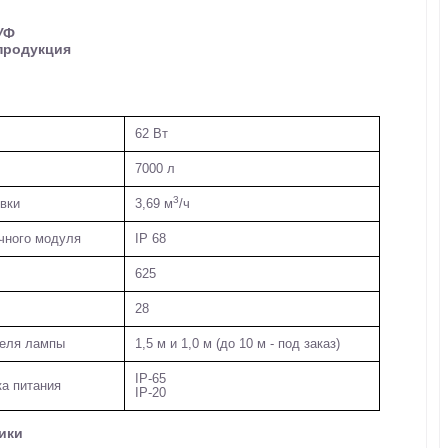
УФ
продукция
62 Вт
7000 л
3
вки
3,69 м
/ч
чного модуля
IP 68
625
28
беля лампы
1,5 м и 1,0 м (до 10 м - под заказ)
IP-65
а питания
IP-20
ики