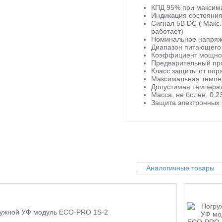
КПД 95% при максима
Индикация состояни
Сигнал 5В DC ( Макс
работает)
Номинальное напряже
Диапазон питающего 
Коэффициент мощност
Предварительный про
Класс защиты от пора
Максимальная темпер
Допустимая температ
Масса, не более, 0.23
Защита электронных
Аналогичные товары
ужной УФ модуль ECO-PRO 1S-2