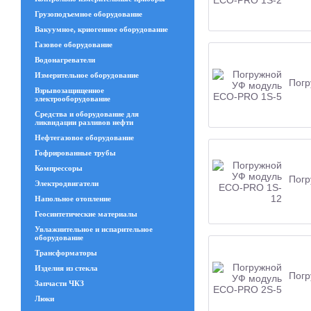
Грузоподъемное оборудование
Вакуумное, криогенное оборудование
Газовое оборудование
Водонагреватели
Измерительное оборудование
Погр
Взрывозащищенное
электрооборудование
Средства и оборудование для
ликвидации разливов нефти
Нефтегазовое оборудование
Гофрированные трубы
Компрессоры
Погр
Электродвигатели
Напольное отопление
Геосинтетические материалы
Увлажнительное и испарительное
оборудование
Трансформаторы
Изделия из стекла
Погр
Запчасти ЧКЗ
Люки