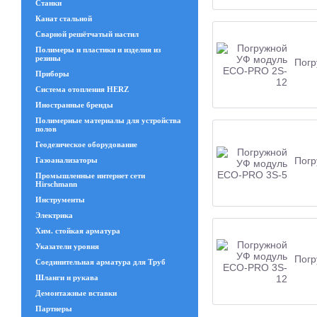
Станки
Канат стальной
Сварной решётчатый настил
Полимеры и пластики и изделия из
резины
Погр
Приборы
Система отопления HERZ
Иностранные бренды
Полимерные материалы для устройства
полов
Геодезическое оборудование
Погр
Газоанализаторы
Промышленные интернет сети
Hirschmann
Инструменты
Электрика
Хим. стойкая арматура
Указатели уровня
Погр
Соединительная арматура для Труб
Шланги и рукава
Демонтажные вставки
Партнеры