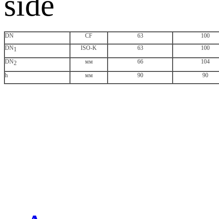
DN
CF
63
100
DN
ISO-K
63
100
1
DN
мм
66
104
2
h
мм
90
90