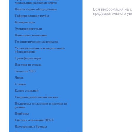
ликвидации разливов нефти
Вся информация на са
Нефтегазовое оборудование
предварительного ув
Гофрированные трубы
Компрессоры
Электродвигатели
Напольное отопление
Геосинтетические материалы
Увлажнительное и испарительное
оборудование
Трансформаторы
Изделия из стекла
Запчасти ЧКЗ
Люки
Станки
Канат стальной
Сварной решётчатый настил
Полимеры и пластики и изделия из
резины
Приборы
Система отопления HERZ
Иностранные бренды