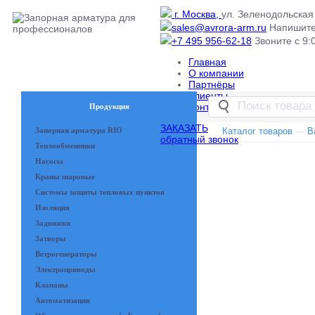
г. Москва,
ул. Зеленодольская 
sales@avrora-arm.ru
Напишите
+7 495 956-62-18
Звоните с 9:0
Главная
О компании
Партнёры
Клиенты
Контакты
Продукция
ЗАКАЗАТЬ
Запорная арматура RIO
Каталог товаров
—
В
обратный звонок
Теплообменники
Насосы
Краны шаровые
Системы защиты тепловых пунктов
Изоляция
Задвижки
Затворы
Ветрогенераторы
Электроприводы
Клапаны
Автоматизация