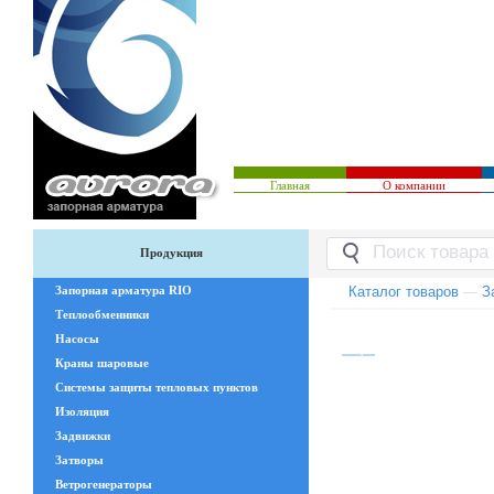
Главная
О компании
Продукция
Запорная арматура RIO
Каталог товаров
—
З
Теплообменники
Насосы
Краны шаровые
Системы защиты тепловых пунктов
Изоляция
Задвижки
Затворы
Ветрогенераторы