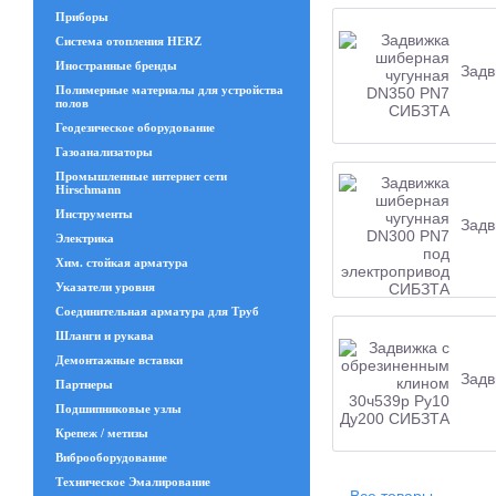
Приборы
Система отопления HERZ
Иностранные бренды
Задв
Полимерные материалы для устройства
полов
Геодезическое оборудование
Газоанализаторы
Промышленные интернет сети
Hirschmann
Инструменты
Задв
Электрика
Хим. стойкая арматура
Указатели уровня
Соединительная арматура для Труб
Шланги и рукава
Демонтажные вставки
Задв
Партнеры
Подшипниковые узлы
Крепеж / метизы
Виброоборудование
Техническое Эмалирование
Все товары