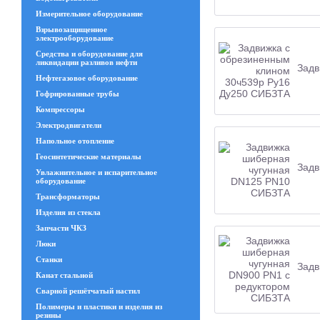
Измерительное оборудование
Взрывозащищенное
электрооборудование
Средства и оборудование для
ликвидации разливов нефти
Задв
Нефтегазовое оборудование
Гофрированные трубы
Компрессоры
Электродвигатели
Напольное отопление
Геосинтетические материалы
Задв
Увлажнительное и испарительное
оборудование
Трансформаторы
Изделия из стекла
Запчасти ЧКЗ
Люки
Станки
Задв
Канат стальной
Сварной решётчатый настил
Полимеры и пластики и изделия из
резины