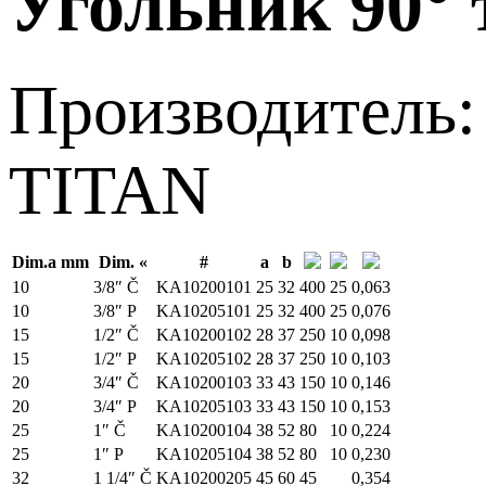
Угольник 90° 
Производитель:
ТITAN
Dim.a mm
Dim. «
#
a
b
10
3/8″ Č
KA10200101
25
32
400
25
0,063
10
3/8″ P
KA10205101
25
32
400
25
0,076
15
1/2″ Č
KA10200102
28
37
250
10
0,098
15
1/2″ P
KA10205102
28
37
250
10
0,103
20
3/4″ Č
KA10200103
33
43
150
10
0,146
20
3/4″ P
KA10205103
33
43
150
10
0,153
25
1″ Č
KA10200104
38
52
80
10
0,224
25
1″ P
KA10205104
38
52
80
10
0,230
32
1 1/4″ Č
KA10200205
45
60
45
0,354