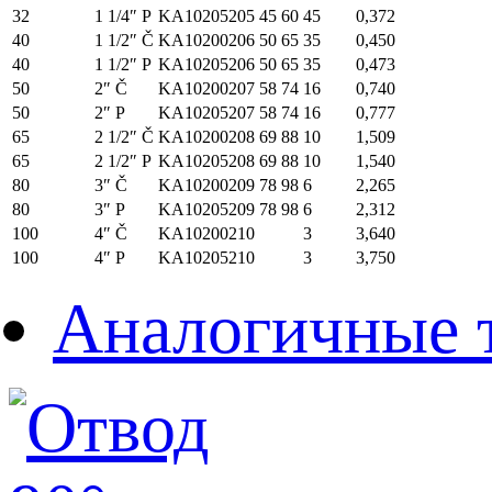
32
1 1/4″ P
KA10205205
45
60
45
0,372
40
1 1/2″ Č
KA10200206
50
65
35
0,450
40
1 1/2″ P
KA10205206
50
65
35
0,473
50
2″ Č
KA10200207
58
74
16
0,740
50
2″ P
KA10205207
58
74
16
0,777
65
2 1/2″ Č
KA10200208
69
88
10
1,509
65
2 1/2″ P
KA10205208
69
88
10
1,540
80
3″ Č
KA10200209
78
98
6
2,265
80
3″ P
KA10205209
78
98
6
2,312
100
4″ Č
KA10200210
3
3,640
100
4″ P
KA10205210
3
3,750
Аналогичные 