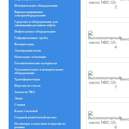
Измерительное оборудование
Взрывозащищенное
электрооборудование
Средства и оборудование для
ликвидации разливов нефти
Нефтегазовое оборудование
Гофрированные трубы
Высо
Компрессоры
Электродвигатели
Напольное отопление
Геосинтетические материалы
Увлажнительное и испарительное
оборудование
Высо
Трансформаторы
Изделия из стекла
Запчасти ЧКЗ
Люки
Станки
Канат стальной
Сварной решётчатый настил
Высо
Полимеры и пластики и изделия из
резины