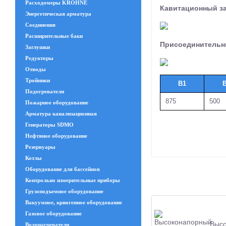
Расходомеры KROHNE
Кавитационный з
Энергетическая арматура
Соединения
Расширительные баки
Присоединительн
Заглушки
Редукторы
Отводы
Тройники
В1
Подогреватели
875
500
Пожарное оборудование
Арматура канализационная
Генераторы SDMO
Нефтяное оборудование
Резервуары
Котлы
Оборудование для бассейнов
Контрольно измерительные приборы
Грузоподъемное оборудование
Вакуумное, криогенное оборудование
Газовое оборудование
Высо
Водонагреватели