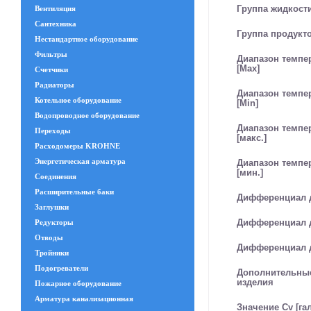
Группа жидкост
Вентиляция
Сантехника
Группа продукт
Нестандартное оборудование
Фильтры
Диапазон темпе
[Max]
Счетчики
Радиаторы
Диапазон темпе
Котельное оборудование
[Min]
Водопроводное оборудование
Диапазон темпер
Переходы
[макс.]
Расходомеры KROHNE
Энергетическая арматура
Диапазон темпер
[мин.]
Соединения
Расширительные баки
Дифференциал да
Заглушки
Дифференциал да
Редукторы
Отводы
Дифференциал д
Тройники
Подогреватели
Дополнительные
изделия
Пожарное оборудование
Арматура канализационная
Значение Cv [га