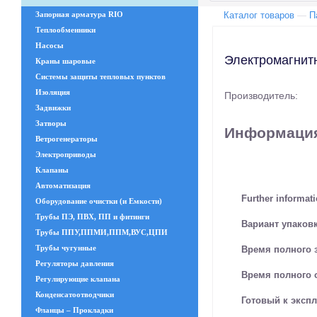
Запорная арматура RIO
Каталог товаров
—
П
Теплообменники
Насосы
Электромагнит
Краны шаровые
Системы защиты тепловых пунктов
Изоляция
Производитель:
Задвижки
Затворы
Информация
Ветрогенераторы
Электроприводы
Клапаны
Автоматизация
Further informat
Оборудование очистки (и Емкости)
Трубы ПЭ, ПВХ, ПП и фитинги
Вариант упаков
Трубы ППУ,ППМИ,ППМ,ВУС,ЦПИ
Трубы чугунные
Время полного з
Регуляторы давления
Время полного о
Регулирующие клапана
Конденсатоотводчики
Готовый к эксп
Фланцы – Прокладки