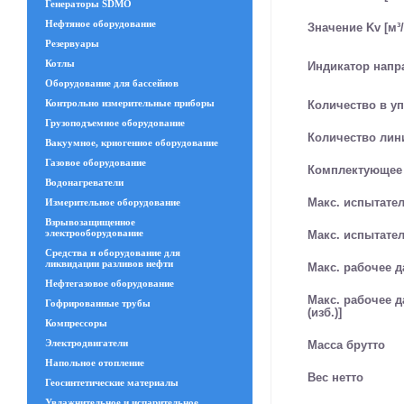
Генераторы SDMO
Нефтяное оборудование
Значение Kv [м³/
Резервуары
Котлы
Индикатор напр
Оборудование для бассейнов
Контрольно измерительные приборы
Количество в у
Грузоподъемное оборудование
Количество лин
Вакуумное, криогенное оборудование
Газовое оборудование
Комплектующее
Водонагреватели
Макс. испытател
Измерительное оборудование
Взрывозащищенное
электрооборудование
Макс. испытател
Средства и оборудование для
ликвидации разливов нефти
Макс. рабочее д
Нефтегазовое оборудование
Макс. рабочее д
Гофрированные трубы
(изб.)]
Компрессоры
Электродвигатели
Масса брутто
Напольное отопление
Вес нетто
Геосинтетические материалы
Увлажнительное и испарительное