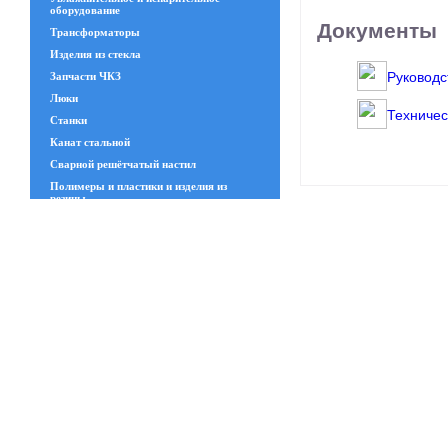
оборудование
Документы
Трансформаторы
Изделия из стекла
Руководст
Запчасти ЧКЗ
Люки
Техничес
Станки
Канат стальной
Сварной решётчатый настил
Полимеры и пластики и изделия из
резины
Приборы
Система отопления HERZ
Иностранные бренды
Полимерные материалы для устройства
полов
Элек
Геодезическое оборудование
Газоанализаторы
Промышленные интернет сети
Hirschmann
Инструменты
Электрика
Хим. стойкая арматура