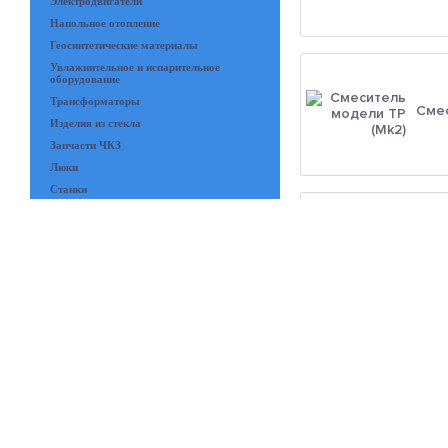
Электродвигатели
Напольное отопление
Геосинтетические материалы
Увлажнительное и испарительное
оборудование
Трансформаторы
Смес
Изделия из стекла
Запчасти ЧКЗ
Люки
Станки
Канат стальной
Сварной решётчатый настил
Бак-
Полимеры и пластики и изделия из
резины
Приборы
Система отопления HERZ
Иностранные бренды
Полимерные материалы для устройства
полов
Бак-
Геодезическое оборудование
Газоанализаторы
Промышленные интернет сети
Hirschmann