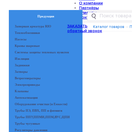
О компании
Партнёры
Клиенты
Продукция
Контакты
ЗАКАЗАТЬ
Запорная арматура RIO
Каталог товаров
—
П
обратный звонок
Теплообменники
Насосы
Краны шаровые
Системы защиты тепловых пунктов
Изоляция
Задвижки
Затворы
Ветрогенераторы
Электроприводы
Клапаны
Автоматизация
Оборудование очистки (и Емкости)
Трубы ПЭ, ПВХ, ПП и фитинги
Трубы ППУ,ППМИ,ППМ,ВУС,ЦПИ
Трубы чугунные
Регуляторы давления