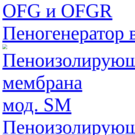
Пеногенератор 
Пеноизолирующ