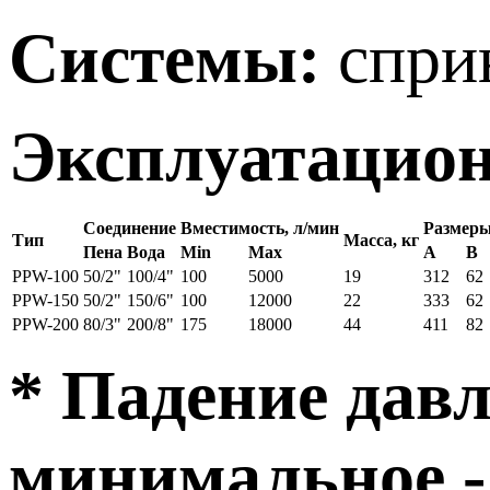
Системы:
спри
Эксплуатацио
Соединение
Вместимость, л/мин
Размер
Тип
Масса, кг
Пена
Вода
Min
Max
A
B
PPW-100
50/2"
100/4"
100
5000
19
312
62
PPW-150
50/2"
150/6"
100
12000
22
333
62
PPW-200
80/3"
200/8"
175
18000
44
411
82
* Падение давл
минимальное - 