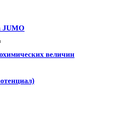
да JUMO
рохимических величин
отенциал)