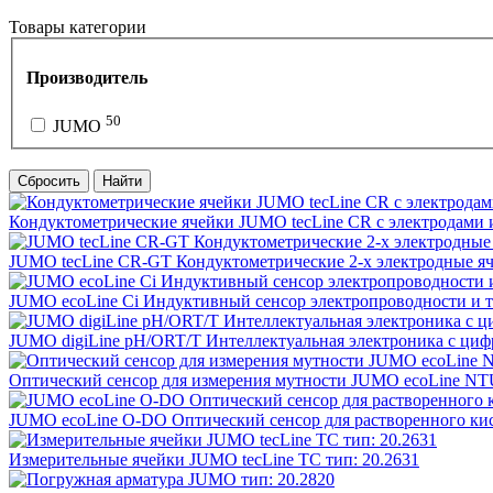
Товары категории
Производитель
50
JUMO
Сбросить
Найти
Кондуктометрические ячейки JUMO tecLine CR с электродами и
JUMO tecLine CR-GT Кондуктометрические 2-х электродные я
JUMO ecoLine Ci Индуктивный сенсор электропроводности и т
JUMO digiLine pH/ORT/T Интеллектуальная электроника с циф
Оптический сенсор для измерения мутности JUMO ecoLine NTU
JUMO ecoLine O-DO Оптический сенсор для растворенного кис
Измерительные ячейки JUMO tecLine TC тип: 20.2631