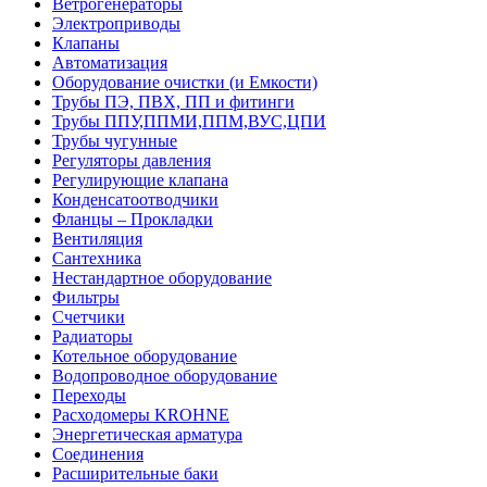
Ветрогенераторы
Электроприводы
Клапаны
Автоматизация
Оборудование очистки (и Емкости)
Трубы ПЭ, ПВХ, ПП и фитинги
Трубы ППУ,ППМИ,ППМ,ВУС,ЦПИ
Трубы чугунные
Регуляторы давления
Регулирующие клапана
Конденсатоотводчики
Фланцы – Прокладки
Вентиляция
Сантехника
Нестандартное оборудование
Фильтры
Счетчики
Радиаторы
Котельное оборудование
Водопроводное оборудование
Переходы
Расходомеры KROHNE
Энергетическая арматура
Соединения
Расширительные баки