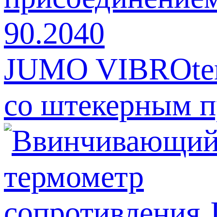
JUMO VIBROtem
со штекерным п