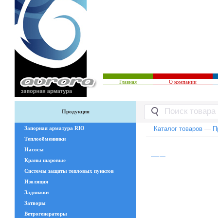
Главная
О компании
Продукция
Запорная арматура RIO
Каталог товаров
—
П
Теплообменники
Насосы
Краны шаровые
Системы защиты тепловых пунктов
Изоляция
Задвижки
Затворы
Ветрогенераторы