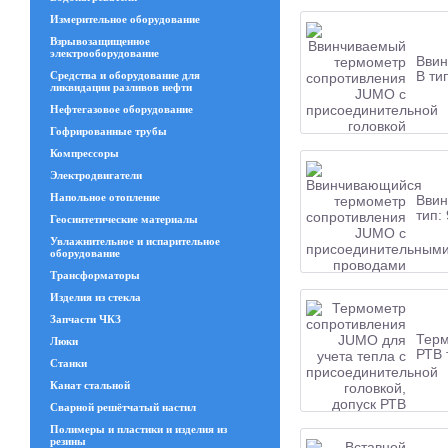
Измерительное оборудование
Взрывозащищенное
электрооборудование
Ввин
В ти
Средства и оборудование для
ликвидации разливов нефти
Нефтегазовое оборудование
Гофрированные трубы
Компрессоры
Электродвигатели
Напольное отопление
Ввин
тип:
Геосинтетические материалы
Увлажнительное и испарительное
оборудование
Трансформаторы
Изделия из стекла
Запчасти ЧКЗ
Терм
Люки
РТВ 
Станки
Канат стальной
Сварной решётчатый настил
Полимеры и пластики и изделия из
резины