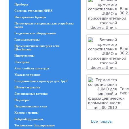
Приборы
Вста
Система отопления HERZ
90.2
Иностранные бренды
Полимерные материалы для устройства
полов
Геодезическое оборудование
Газоанализаторы
Промышленные интернет сети
Вста
Hirschmann
90.2
Инструменты
Электрика
Хим. стойкая арматура
Указатели уровня
Соединительная арматура для Труб
Шланги и рукава
Терм
тип:
Демонтажные вставки
Партнеры
Подшипниковые узлы
Крепеж / метизы
Виброоборудование
Все товары
Техническое Эмалирование