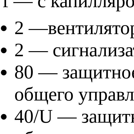
f — с капилляро
2 —вентилятор
2 — сигнализа
80 — защитное
общего управл
40/U — защитн