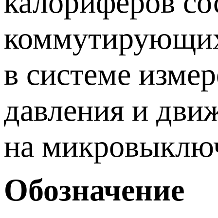
калориферов со
коммутирующих 
в системе изме
давления и дви
на микровыключ
Обозначение