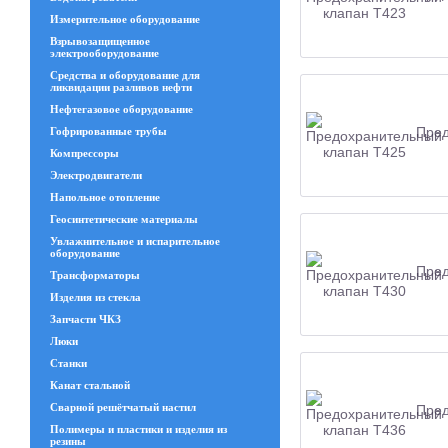
Измерительное оборудование
Взрывозащищенное
электрооборудование
Средства и оборудование для
ликвидации разливов нефти
Нефтегазовое оборудование
Пред
Гофрированные трубы
Компрессоры
Электродвигатели
Напольное отопление
Геосинтетические материалы
Увлажнительное и испарительное
оборудование
Пред
Трансформаторы
Изделия из стекла
Запчасти ЧКЗ
Люки
Станки
Канат стальной
Сварной решётчатый настил
Пред
Полимеры и пластики и изделия из
резины