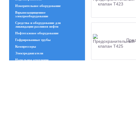
Измерительное оборудование
Взрывозащищенное
электрооборудование
Средства и оборудование для
ликвидации разливов нефти
Нефтегазовое оборудование
Пред
Гофрированные трубы
Компрессоры
Электродвигатели
Напольное отопление
Геосинтетические материалы
Увлажнительное и испарительное
оборудование
Пред
Трансформаторы
Изделия из стекла
Запчасти ЧКЗ
Люки
Станки
Канат стальной
Сварной решётчатый настил
Пред
Полимеры и пластики и изделия из
резины