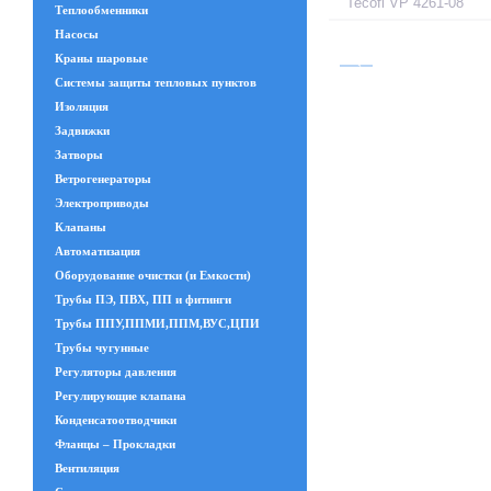
Tecofi VP 4261-08
Теплообменники
Насосы
Краны шаровые
Системы защиты тепловых пунктов
Изоляция
Задвижки
Затворы
Ветрогенераторы
Электроприводы
Клапаны
Автоматизация
Оборудование очистки (и Емкости)
Трубы ПЭ, ПВХ, ПП и фитинги
Трубы ППУ,ППМИ,ППМ,ВУС,ЦПИ
Трубы чугунные
Регуляторы давления
Регулирующие клапана
Конденсатоотводчики
Фланцы – Прокладки
Вентиляция