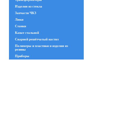
Изделия из стекла
Запчасти ЧКЗ
Люки
Станки
Канат стальной
Сварной решётчатый настил
Полимеры и пластики и изделия из
резины
Приборы
Система отопления HERZ
Иностранные бренды
Полимерные материалы для устройства
полов
Геодезическое оборудование
Газоанализаторы
Промышленные интернет сети
Hirschmann
Инструменты
Электрика
Хим. стойкая арматура
Указатели уровня