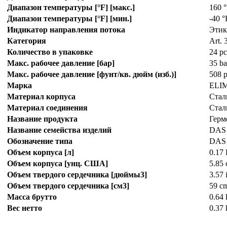
Диапазон температуры [°F] [макс.]
160 
Диапазон температуры [°F] [мин.]
-40 °
Индикатор направления потока
Этик
Категория
Art. 3
Количество в упаковке
24 pc
Макс. рабочее давление [бар]
35 ba
Макс. рабочее давление [фунт/кв. дюйм (изб.)]
508 p
Марка
ELI
Материал корпуса
Стал
Материал соединения
Стал
Название продукта
Герм
Название семейства изделий
DAS
Обозначение типа
DAS
Объем корпуса [л]
0.17 
Объем корпуса [унц. США]
5.85 
Объем твердого сердечника [дюймы3]
3.57 
Объем твердого сердечника [см3]
59 c
Масса брутто
0.64 
Вес нетто
0.37 