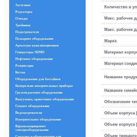
Заглушки
Количество в у
Редукторы
Макс. рабочее д
Отводы
Тройники
Макс. рабочее д
Подогреватели
Пожарное оборудование
Марка
Арматура канализационная
Материал корпу
Генераторы SDMO
Нефтяное оборудование
Материал соеди
Резервуары
Котлы
Название проду
Оборудование для бассейнов
Контрольно измерительные приборы
Название семей
Грузоподъемное оборудование
Вакуумное, криогенное оборудование
Обозначение ти
Газовое оборудование
Объем корпуса [
Водонагреватели
Измерительное оборудование
Объем корпуса 
Взрывозащищенное
электрооборудование
Объем твердого
Средства и оборудование для