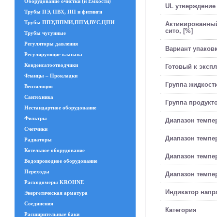
Оборудование очистки (и Емкости)
UL утверждение
Трубы ПЭ, ПВХ, ПП и фитинги
Трубы ППУ,ППМИ,ППМ,ВУС,ЦПИ
Активированный
сито, [%]
Трубы чугунные
Регуляторы давления
Вариант упаков
Регулирующие клапана
Конденсатоотводчики
Готовый к эксп
Фланцы – Прокладки
Группа жидкост
Вентиляция
Сантехника
Группа продукт
Нестандартное оборудование
Фильтры
Диапазон темпер
Счетчики
Диапазон темпера
Радиаторы
Котельное оборудование
Диапазон темпер
Водопроводное оборудование
Переходы
Диапазон темпер
Расходомеры KROHNE
Индикатор напр
Энергетическая арматура
Соединения
Категория
Расширительные баки