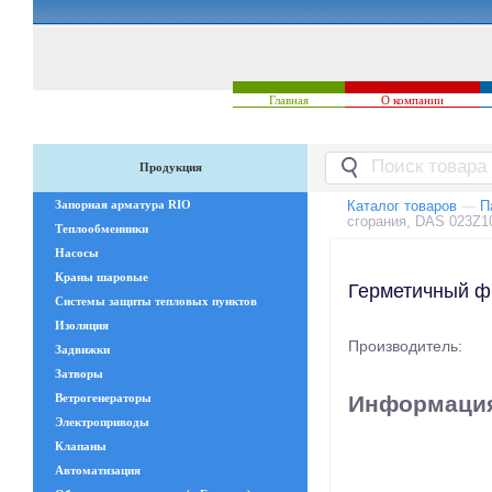
Главная
О компании
Продукция
Запорная арматура RIO
Каталог товаров
—
П
сгорания, DAS 023Z1
Теплообменники
Насосы
Краны шаровые
Герметичный ф
Системы защиты тепловых пунктов
Изоляция
Производитель:
Задвижки
Затворы
Информация
Ветрогенераторы
Электроприводы
Клапаны
Автоматизация