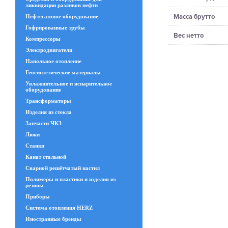
ликвидации разливов нефти
Масса брутто
Нефтегазовое оборудование
Гофрированные трубы
Вес нетто
Компрессоры
Электродвигатели
Напольное отопление
Геосинтетические материалы
Увлажнительное и испарительное
оборудование
Трансформаторы
Изделия из стекла
Запчасти ЧКЗ
Люки
Станки
Канат стальной
Сварной решётчатый настил
Полимеры и пластики и изделия из
резины
Приборы
Система отопления HERZ
Иностранные бренды