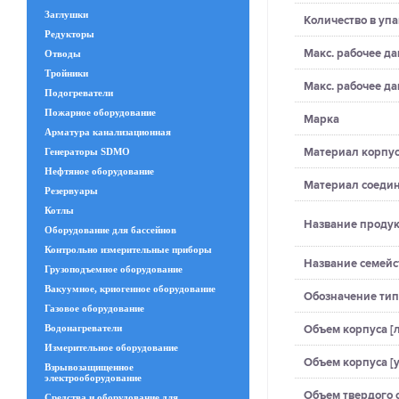
Заглушки
Количество в уп
Редукторы
Макс. рабочее да
Отводы
Тройники
Макс. рабочее да
Подогреватели
Пожарное оборудование
Марка
Арматура канализационная
Материал корпу
Генераторы SDMO
Нефтяное оборудование
Материал соеди
Резервуары
Котлы
Название продук
Оборудование для бассейнов
Контрольно измерительные приборы
Название семейс
Грузоподъемное оборудование
Вакуумное, криогенное оборудование
Обозначение тип
Газовое оборудование
Объем корпуса [л
Водонагреватели
Измерительное оборудование
Объем корпуса [
Взрывозащищенное
электрооборудование
Объем твердого 
Средства и оборудование для