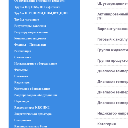
Оборудование очистки (и Емкости)
UL утверждение
Трубы ПЭ, ПВХ, ПП и фитинги
Трубы ППУ,ППМИ,ППМ,ВУС,ЦПИ
Активированный 
[%]
Трубы чугунные
Регуляторы давления
Вариант упаковк
Регулирующие клапана
Конденсатоотводчики
Готовый к экспл
Фланцы – Прокладки
Группа жидкости
Вентиляция
Сантехника
Группа продукто
Нестандартное оборудование
Фильтры
Диапазон темпера
Счетчики
Диапазон темпера
Радиаторы
Котельное оборудование
Диапазон темпера
Водопроводное оборудование
Переходы
Диапазон темпера
Расходомеры KROHNE
Индикатор напра
Энергетическая арматура
Соединения
Категория
Расширительные баки