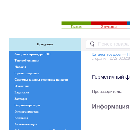
Главная
О компании
Продукция
Запорная арматура RIO
Каталог товаров
—
П
сгорания, DAS 023Z1
Теплообменники
Насосы
Краны шаровые
Герметичный ф
Системы защиты тепловых пунктов
Изоляция
Производитель:
Задвижки
Затворы
Информация 
Ветрогенераторы
Электроприводы
Клапаны
Автоматизация